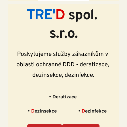
TRE'
D
 spol. 
s.r.o.
Poskytujeme služby zákazníkům v 
oblasti ochranné DDD - deratizace, 
dezinsekce, dezinfekce.
Deratizace
D
ezinsekce
D
ezinfekce