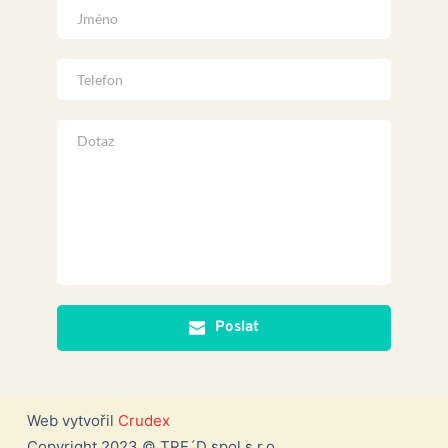
Poslat
Web vytvořil
Crudex
Copyright 2023 © TRE´D spol s.r.o.